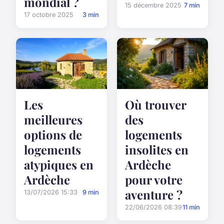
mondial ?
15 décembre 2025
7 min
17 octobre 2025
3 min
Les
Où trouver
meilleures
des
options de
logements
logements
insolites en
atypiques en
Ardèche
Ardèche
pour votre
aventure ?
13/07/2026 15:33
9 min
22/06/2026 08:39
11 min