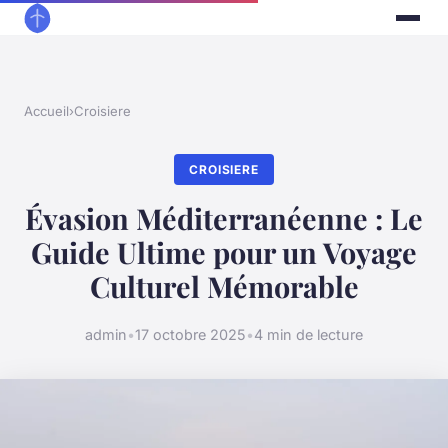
Accueil
›
Croisiere
CROISIERE
Évasion Méditerranéenne : Le
Guide Ultime pour un Voyage
Culturel Mémorable
admin
•
17 octobre 2025
•
4 min de lecture